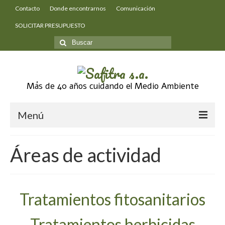
Contacto
Donde encontrarnos
Comunicación
SOLICITAR PRESUPUESTO
Buscar
por:
Más de 40 años cuidando el Medio Ambiente
Menú
Quienes somos
Áreas de actividad
Áreas de actividad
Tratamientos fitosanitarios
Tratamientos fitosanitarios
Tratamientos herbicidas
Tratamientos herbicidas
Trabajos forestales