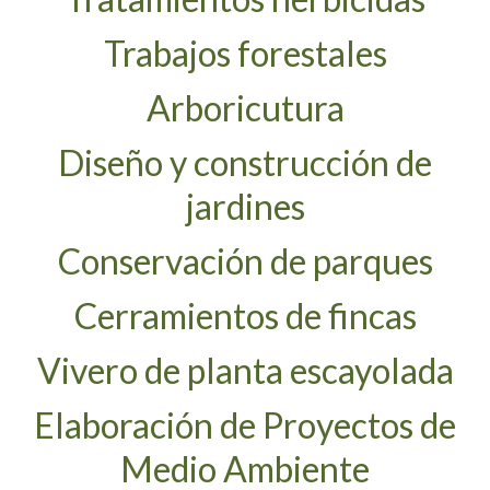
Trabajos forestales
Arboricultura
Diseño y construcción de Jardines
Arboricutura
Conservación de Parques
Diseño y construcción de
Cerramientos de fincas
jardines
Vivero de planta escayolada
Conservación de parques
Elaboración de Proyectos de Medioambiente
Cerramientos de fincas
Asesoramiento técnico
Control biológico
Vivero de planta escayolada
Clientes
Elaboración de Proyectos de
Equipos y Medios
Medio Ambiente